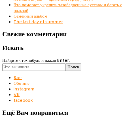
Что помогает укрепить тазобедренные суставы и бегать с
пользой
Семейный альбом
The lаst day of summer
Свежие комментарии
Искать
Ищите
Найдите что-нибудь и нажав Enter.
что-
то?
Блог
Обо мне
instagram
VK
facebook
Ещё Вам понравиться