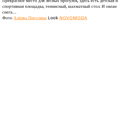
Прекрасное место для лесных прогулок, здесь есть детская и
лес
спортивная площадка, теннисный, шахматный стол. И океан
в
снега…
Новополоцке.
Фото
Алёнка Питолина
Look
NOVOMODA
Январь
2026