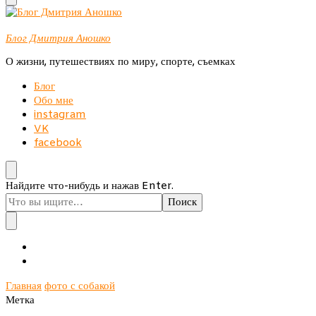
Блог Дмитрия Аношко
О жизни, путешествиях по миру, спорте, съемках
Блог
Обо мне
instagram
VK
facebook
Ищите
Найдите что-нибудь и нажав Enter.
что-
то?
Главная
фото с собакой
Метка