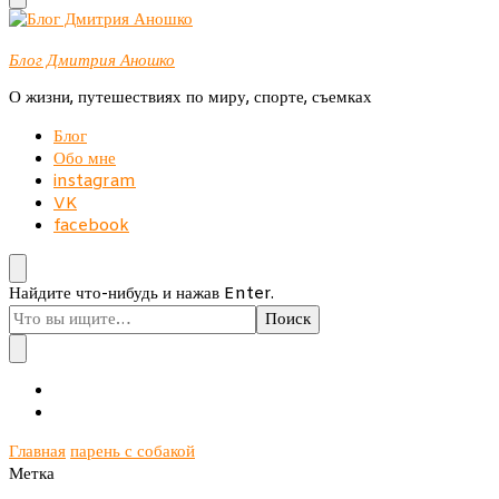
Блог Дмитрия Аношко
О жизни, путешествиях по миру, спорте, съемках
Блог
Обо мне
instagram
VK
facebook
Ищите
Найдите что-нибудь и нажав Enter.
что-
то?
Главная
парень с собакой
Метка