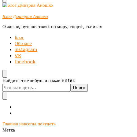
Блог Дмитрия Аношко
О жизни, путешествиях по миру, спорте, съемках
Блог
Обо мне
instagram
VK
facebook
Ищите
Найдите что-нибудь и нажав Enter.
что-
то?
Главная
навсегда похудеть
Метка